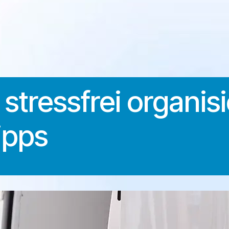
stressfrei organis
ipps