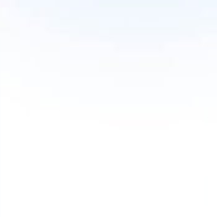
Praktische Tipp
entspannten U
Frühzeitig planen
Checklisten nutzen
Pufferzeiten einbauen
Profis einbinden