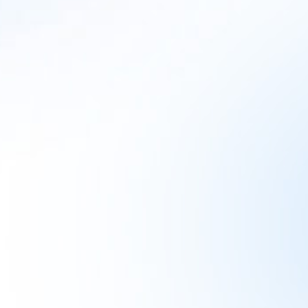
s für einen
mzug