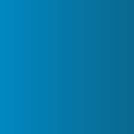
Datenschutz
Nutzungsbedingungen
Quick Links
Umzug Checkliste
Expressanfrage
Besichtigungstermin
Umzugsgutliste
Adresse
Teichstraße 30,
13407 Berlin
030 55510089
0163 463 789 9
030 5551 3264