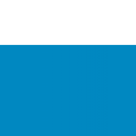
Kontakt
030 555 100 89
Privatumzug Berlin
Privatumzug
Berlin –
Zuverlässig,