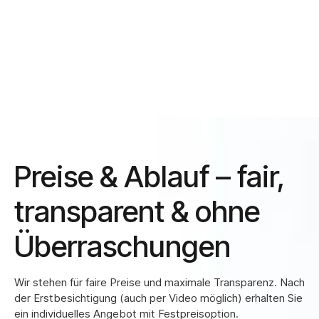
5
5
8
8
0
0
3
3
6
6
9
9
1
1
Einlagerung
4
4
Zwischenlagerung gefällig? Wir bieten sichere Lagerräume
7
7
in Berlin für Ihre Möbel und persönlichen Gegenstände –
0
0
2
2
kurzfristig oder langfristig.
5
5
8
8
3
3
6
6
Preise & Ablauf – fair,
9
9
4
4
transparent & ohne
7
7
0
0
Überraschungen
5
5
8
8
Wir stehen für faire Preise und maximale Transparenz. Nach
der Erstbesichtigung (auch per Video möglich) erhalten Sie
ein individuelles Angebot mit Festpreisoption.