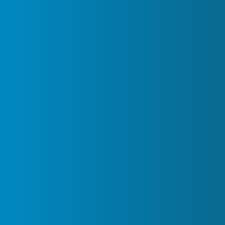
Anton Umzüge – Ihr Ansprechpartner in Sachen
Umzüge in Deutschland und ganz Europa.
Stressfrei umziehen dank unserem alles
abdeckenden Service-Angebots, denn die
Zufriedenheit unserer Kunden hat für uns die höchste
Priorität.
Rechtliche Seiten
AGB
Impressum