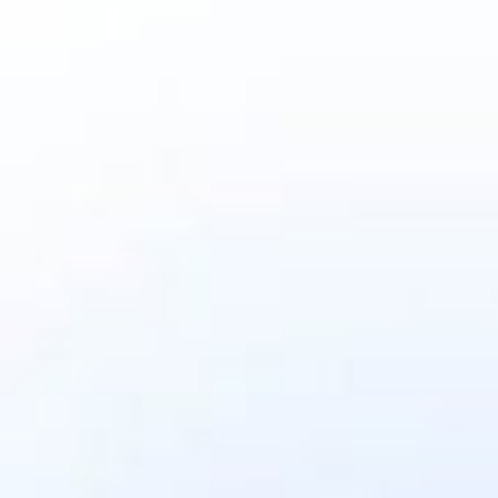
& moderne Transporttechnik
Flexible Zusatzleistungen wie
Packservice, Möbelabbau &
Entsorgung
Kurzfristige Termine &
Wochenendumzüge möglich
Versicherungsschutz &
rechtssichere Verträge
Zur Expressanfrage