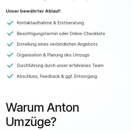
6
6
9
9
Unser bewährter Ablauf:
7
7
0
0
Kontaktaufnahme & Erstberatung
8
8
Besichtigungstermin oder Online-Checkliste
Erstellung eines verbindlichen Angebots
9
9
Organisation & Planung des Umzugs
Durchführung durch unser erfahrenes Team
0
0
Abschluss, Feedback & ggf. Entsorgung
Warum Anton
Umzüge?