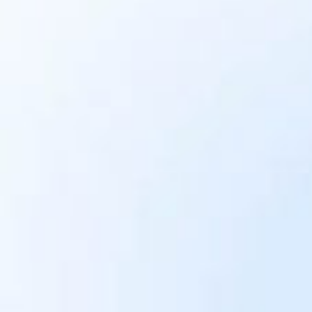
Charlottenburg
“Der Umzug mit Anton Umzüge
verlief absolut stressfrei.
Pünktlich, freundlich und
professionell!”
L. R.